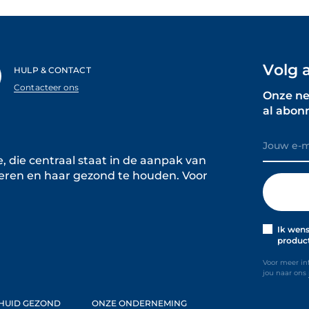
Volg 
HULP & CONTACT
Contacteer ons
Onze ne
al abon
 die centraal staat in de aanpak van
teren en haar gezond te houden.
Voor
Ik wen
product
Voor meer in
jou naar ons
HUID GEZOND
ONZE ONDERNEMING