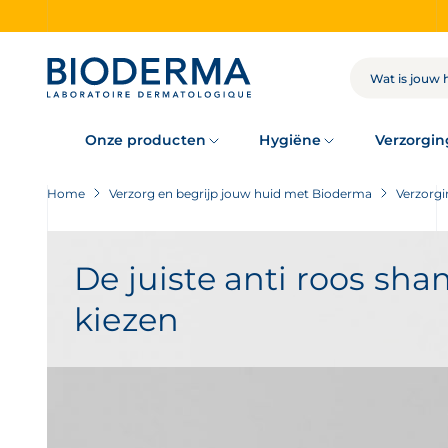
Skip
to
main
content
ZOEKOPDRACHT
Onze producten
Hygiëne
Verzorgin
Home
Verzorg en begrijp jouw huid met Bioderma
Verzorgi
De juiste anti roos sh
kiezen