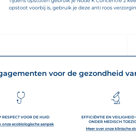
Tijdens opstoten gebruik je Nodé K Concentré 2 ke
opstoot voorbij is, gebruik je deze anti roos verzorg
gagementen voor de gezondheid van
P RESPECT VOOR DE HUID
EFFICIËNTIE EN VEILIGHEID
ONDER MEDISCH TOEZI
 onze ecobiologische aanpak
Meer over onze klinische st