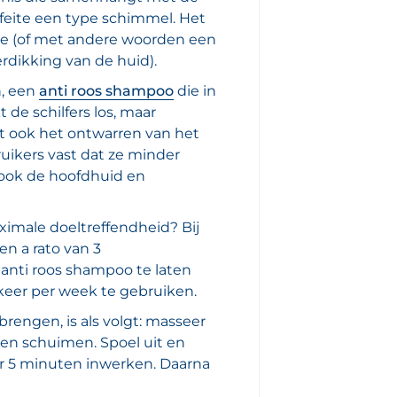
n feite een type schimmel. Het
atie (of met andere woorden een
erdikking van de huid).
n, een
anti roos shampoo
die in
 de schilfers los, maar
t ook het ontwarren van het
uikers vast dat ze minder
 ook de hoofdhuid en
imale doeltreffendheid? Bij
n a rato van 3
anti roos shampoo te laten
eer per week te gebruiken.
rengen, is als volgt: masseer
en schuimen. Spoel uit en
er 5 minuten inwerken. Daarna