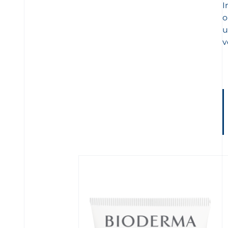
I
o
u
v