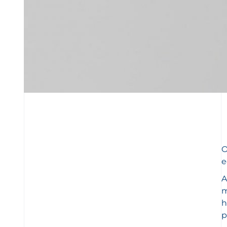
e
A
m
h
p