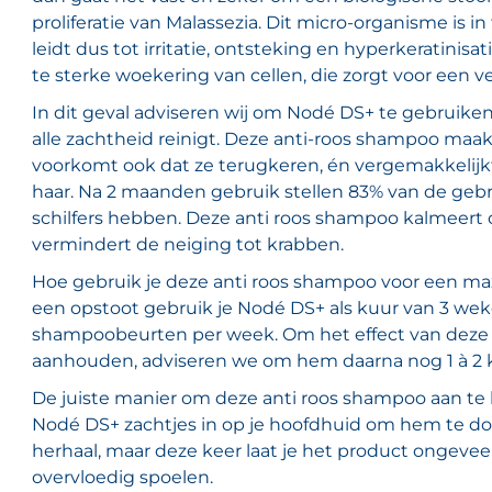
proliferatie van Malassezia. Dit micro-organisme is i
leidt dus tot irritatie, ontsteking en hyperkeratinis
te sterke woekering van cellen, die zorgt voor een v
In dit geval adviseren wij om Nodé DS+ te gebruike
alle zachtheid reinigt. Deze anti-roos shampoo maakt
voorkomt ook dat ze terugkeren, én vergemakkelijk
haar. Na 2 maanden gebruik stellen 83% van de gebr
schilfers hebben. Deze anti roos shampoo kalmeert
vermindert de neiging tot krabben.
Hoe gebruik je deze anti roos shampoo voor een max
een opstoot gebruik je Nodé DS+ als kuur van 3 weke
shampoobeurten per week. Om het effect van deze 
aanhouden, adviseren we om hem daarna nog 1 à 2 k
De juiste manier om deze anti roos shampoo aan te b
Nodé DS+ zachtjes in op je hoofdhuid om hem te do
herhaal, maar deze keer laat je het product ongeve
overvloedig spoelen.