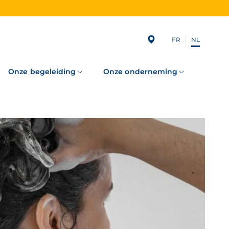
FR
NL
Subscribing
to
our
newsletter
Onze begeleiding
Onze onderneming