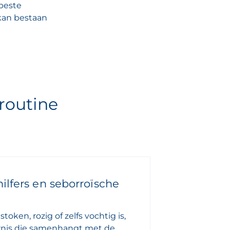
 beste
 kan bestaan
routine
ilfers en seborroïsche
token, rozig of zelfs vochtig is,
ornis die samenhangt met de