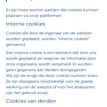
Er zijn twee soorten partijen die cookies kunnen
 newsletters en informatie over
plaatsen via onze platformen:
uwe producten te ontvangen per
Interne cookies
r de bescherming van jouw persoonlijke
Cookies die door de eigenaar van de website
n wij jou naar ons
privacybeleid
worden geplaatst, worden “interne cookies”
genoemd.
Een interne cookie is een bestand dat door ons
wordt geplaatst en waarvan de informatie door
onze organisatie wordt verzameld. Er worden
geen gegevens aan derden doorgegeven.
Wij zijn de enige die deze cookies kunnen lezen.
Ze zijn doorgaans noodzakelijk voor de goede
werking van de website of voor het analyseren
van het gebruik ervan.
Cookies van derden