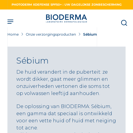
Skip
PHOTODERM XDEFENSE SPF50+ : UW DAGELIJKSE ZONBESCHERMING
to
main
content
Home
Onze verzorgingsproducten
Sébium
Sébium
De huid verandert in de puberteit: ze
wordt dikker, gaat meer glimmen en
onzuiverheden vertonen die soms tot
op volwassen leeftijd aanhouden.
De oplossing van BIODERMA: Sébium,
een gamma dat speciaal is ontwikkeld
voor een vette huid of huid met neiging
tot acne.