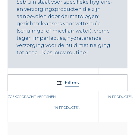
Sébium staat voor specifieke hygiëne-
en verzorgingsproducten die zijn
aanbevolen door dermatologen:
gezichtscleansers voor vette huid
(schuimgel of micellair water), crème
tegen imperfecties, hydraterende
verzorging voor de huid met neiging
tot acne… kies jouw routine !
Filters
 OUR NEWSLETTER
ZOEKOPDRACHT VERFIJNEN
14 PRODUCTEN
FR
NL
sletter
14 PRODUCTEN