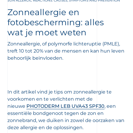
SUN ALLERGIC REACTIONS: CAUSES, SYMPTOMS AND PREVENTION
Zonneallergie en
fotobescherming: alles
wat je moet weten
Zonneallergie, of polymorfe lichteruptie (PMLE),
treft 10 tot 20% van de mensen en kan hun leven
behoorlijk beïnvloeden.
 OUR NEWSLETTER
In dit artikel vind je tips om zonneallergie te
FR
NL
wsletter
voorkomen en te verlichten met de
nieuwe
PHOTODERM LEB UVA43 SPF30
, een
essentiële bondgenoot tegen de zon en
zonnebrand, we duiken in zowel de oorzaken van
deze allergie en de oplossingen.