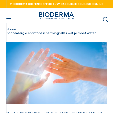
Skip
PHOTODERM XDEFENSE SPF50+ : UW DAGELIJKSE ZONBESCHERMING
to
main
content
Home
Zonneallergie en fotobescherming: alles wat je moet weten