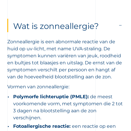
 newsletters en informatie over
uwe producten te ontvangen per
Wat is zonneallergie?
r de bescherming van jouw persoonlijke
Zonneallergie is een abnormale reactie van de
n wij jou naar ons
privacybeleid
huid op uv-licht, met name UVA-straling. De
symptomen kunnen variëren van jeuk, roodheid
en bultjes tot blaasjes en uitslag. De ernst van de
symptomen verschilt per persoon en hangt af
van de hoeveelheid blootstelling aan de zon.
Vormen van zonneallergie:
Polymorfe lichteruptie (PMLE):
de meest
voorkomende vorm, met symptomen die 2 tot
3 dagen na blootstelling aan de zon
verschijnen.
Fotoallergische reactie:
een reactie op een