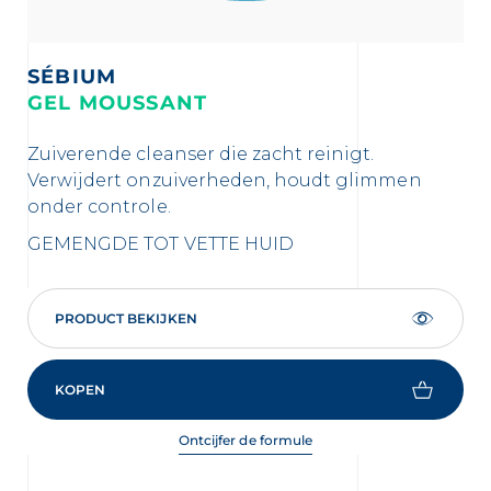
SÉBIUM
S
GEL MOUSSANT
S
Zuiverende cleanser die zacht reinigt.
He
Verwijdert onzuiverheden, houdt glimmen
im
onder controle.
AC
GEMENGDE TOT VETTE HUID
VE
PRODUCT BEKIJKEN
KOPEN
Ontcijfer de formule