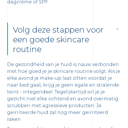
dagcrème of SPF.
 newsletters en informatie over
uwe producten te ontvangen per
Volg deze stappen voor
er de bescherming van jouw persoonlijke
een goede skincare
en wij jou naar ons
privacybeleid
routine
De gezondheid van je huid is nauw verbonden
met hoe goed je je skincare routine volgt. Als je
elke avond je make-up laat zitten voordat je
naar bed gaat, krijg je geen egale en stralende
teint - integendeel. Tegelijkertijd wil je je
gezicht niet elke ochtend en avond overmatig
scrubben met agressieve producten. Je
geïrriteerde huid zal nog meer geïrriteerd
raken.