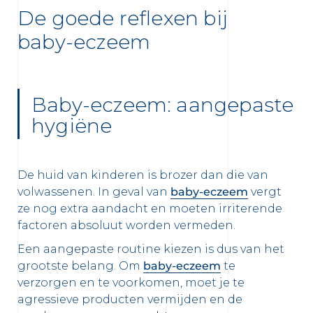
De goede reflexen bij
baby-eczeem
Baby-eczeem: aangepaste
hygiëne
De huid van kinderen is brozer dan die van
volwassenen. In geval van
baby-eczeem
vergt
 OUR NEWSLETTER
ze nog extra aandacht en moeten irriterende
factoren absoluut worden vermeden.
FR
NL
sletter
Een aangepaste routine kiezen is dus van het
grootste belang. Om
baby-eczeem
te
verzorgen en te voorkomen, moet je te
agressieve producten vermijden en de