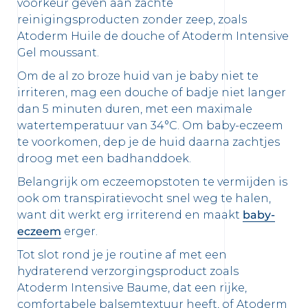
voorkeur geven aan zachte
reinigingsproducten zonder zeep, zoals
Atoderm Huile de douche of Atoderm Intensive
 newsletters en informatie over
Gel moussant.
uwe producten te ontvangen per
Om de al zo broze huid van je baby niet te
er de bescherming van jouw persoonlijke
irriteren, mag een douche of badje niet langer
en wij jou naar ons
privacybeleid
dan 5 minuten duren, met een maximale
watertemperatuur van 34°C. Om baby-eczeem
te voorkomen, dep je de huid daarna zachtjes
droog met een badhanddoek.
Belangrijk om eczeemopstoten te vermijden is
ook om transpiratievocht snel weg te halen,
want dit werkt erg irriterend en maakt
baby-
eczeem
erger.
Tot slot rond je je routine af met een
hydraterend verzorgingsproduct zoals
Atoderm Intensive Baume, dat een rijke,
comfortabele balsemtextuur heeft, of Atoderm