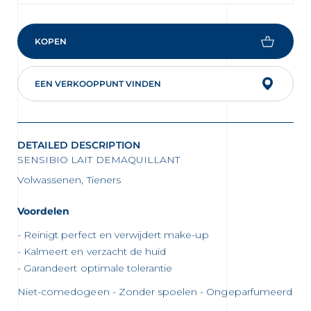
 newsletters en informatie over
KOPEN
uwe producten te ontvangen per
EEN VERKOOPPUNT VINDEN
er de bescherming van jouw persoonlijke
en wij jou naar ons
privacybeleid
DETAILED DESCRIPTION
SENSIBIO LAIT DEMAQUILLANT
Volwassenen, Tieners
Voordelen
Reinigt perfect en verwijdert make-up
Kalmeert en verzacht de huid
Garandeert optimale tolerantie
Niet-comedogeen - Zonder spoelen - Ongeparfumeerd