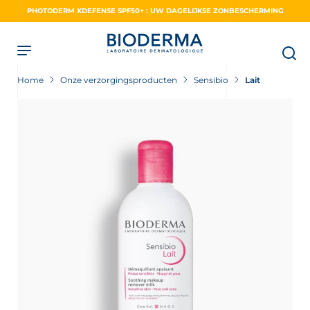
Skip
PHOTODERM XDEFENSE SPF50+ : UW DAGELIJKSE ZONBESCHERMING
to
main
content
Home
Onze verzorgingsproducten
Sensibio
Lait