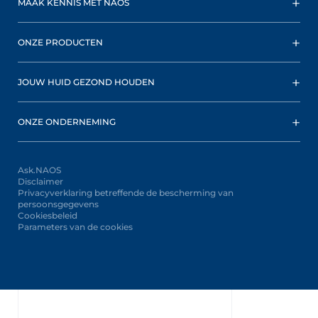
MAAK KENNIS MET NAOS
ONZE PRODUCTEN
JOUW HUID GEZOND HOUDEN
ONZE ONDERNEMING
Ask.NAOS
Disclaimer
Privacyverklaring betreffende de bescherming van
persoonsgegevens
Cookiesbeleid
Parameters van de cookies
Oops,
something
went