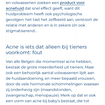
en volwassenen zoeken een
product voor
acnehuid
dat snel effect geeft, want dit
 newsletters en informatie over
huidprobleem heeft ook psychologische
uwe producten te ontvangen per
gevolgen: het tast het zelfbeeld aan, verstoort de
relatie met anderen en is in zekere zin ook
r de bescherming van jouw persoonlijke
stigmatiserend…
n wij jou naar ons
privacybeleid
Acne is iets dat alleen bij tieners
voorkomt: fout
Van alle Belgen die momenteel acne hebben,
bestaat de grote meerderheid uit tieners. Maar
ook een behoorlijk aantal volwassenen lijdt aan
de huidaandoening, en meer bepaald vrouwen,
door de vele hormonale schommelingen waaraan
zij onderhevig zijn (maandstonden,
zwangerschap, menopauze). Merk op dat er ook
een vorm van acne bij baby’s bestaat, die tot