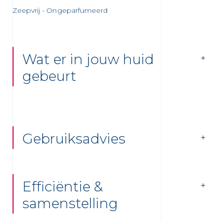
Zeepvrij - Ongeparfumeerd
 newsletters en informatie over
uwe producten te ontvangen per
Wat er in jouw huid
er de bescherming van jouw persoonlijke
en wij jou naar ons
privacybeleid
gebeurt
Gebruiksadvies
Efficiëntie &
samenstelling