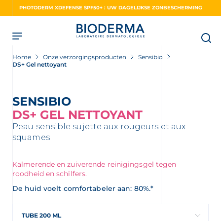
Skip
PHOTODERM XDEFENSE SPF50+ : UW DAGELIJKSE ZONBESCHERMING
to
main
content
Home
Onze verzorgingsproducten
Sensibio
DS+ Gel nettoyant
SENSIBIO
DS+ GEL NETTOYANT
Peau sensible sujette aux rougeurs et aux
squames
Kalmerende en zuiverende reinigingsgel tegen
roodheid en schilfers.
De huid voelt comfortabeler aan: 80%.*
TUBE 200 ML