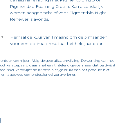
de hals na reiniging met Pigmentbio H2O of
Pigmentbio Foaming Cream. Kan afzonderlijk
worden aangebracht of voor Pigmentbio Night
Renewer 's avonds.
Herhaal de kuur van 1 maand om de 3 maanden
 3
voor een optimaal resultaat het hele jaar door.
ontour vermijden. Volg de gebruiksaanwijzing. De werking van het
uct kan gepaard gaan met een tintelend gevoel maar dat verdwijnt
al snel. Verdwijnt de irritatie niet, gebruik dan het product niet
 en raadpleeg een professioneel zorgverlener.
g