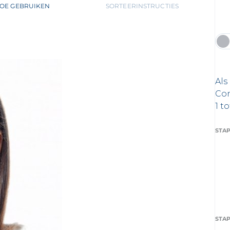
OE GEBRUIKEN
SORTEERINSTRUCTIES
Als
Con
1 t
STAP
STAP