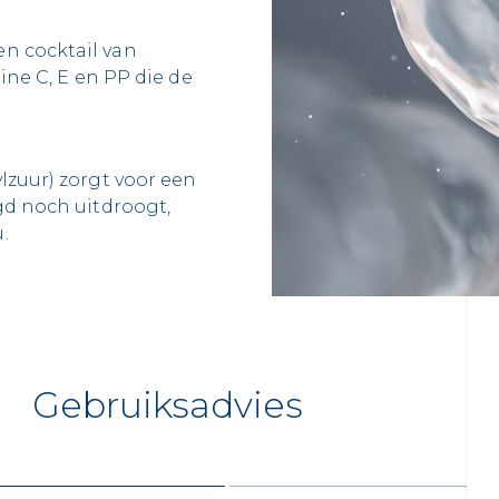
n cocktail van
mine C, E en PP die de
lzuur) zorgt voor een
gd noch uitdroogt,
.
Gebruiksadvies