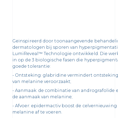
Geïnspireerd door toonaangevende behandel
dermatologen bij sporen van hyperpigmentat
LumiReveal™ Technologie ontwikkeld. Die werkt
in op de 3 biologische fasen die hyperpigmenta
goede tolerantie:
- Ontsteking: glabridine vermindert ontsteking
van melanine veroorzaakt;
- Aanmaak: de combinatie van andrografolide 
de aanmaak van melanine;
- Afvoer: epidermactiv boost de celvernieuwing
melanine af te voeren.