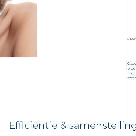
STAP
Oogc
prod
norma
meer
Efficiëntie & samenstellin