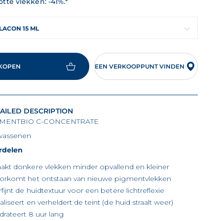
otte vlekken: -41%.*
LACON 15 ML
KOPEN
EEN VERKOOPPUNT VINDEN
AILED DESCRIPTION
MENTBIO C-CONCENTRATE
wassenen
rdelen
akt donkere vlekken minder opvallend en kleiner
orkomt het ontstaan van nieuwe pigmentvlekken
rfijnt de huidtextuur voor een betere lichtreflexie
liseert en verheldert de teint (de huid straalt weer)
drateert 8 uur lang