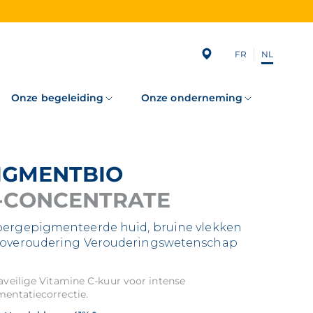
FR
NL
Subscribing
to
our
newsletter
Onze begeleiding
Onze onderneming
PIGMENTBIO
-CONCENTRATE
ergepigmenteerde huid, bruine vlekken
overoudering
Verouderingswetenschap
aveilige Vitamine C-kuur voor intense
mentatiecorrectie.