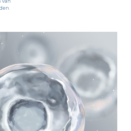
m van
den.