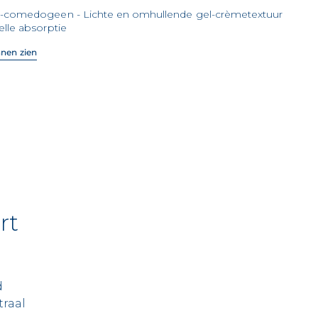
t-comedogeen - Lichte en omhullende gel-crèmetextuur
elle absorptie
nen zien
rt
d
traal