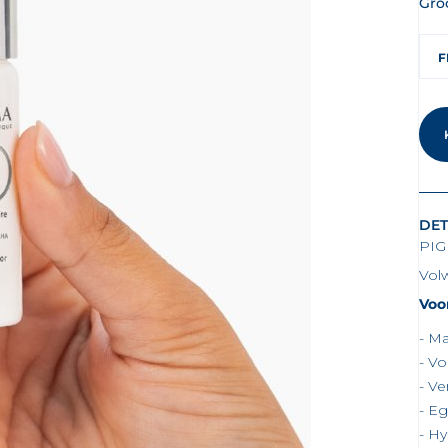
Gro
F
DET
PIG
Vol
Voo
Ma
Vo
Ve
Ega
Hy