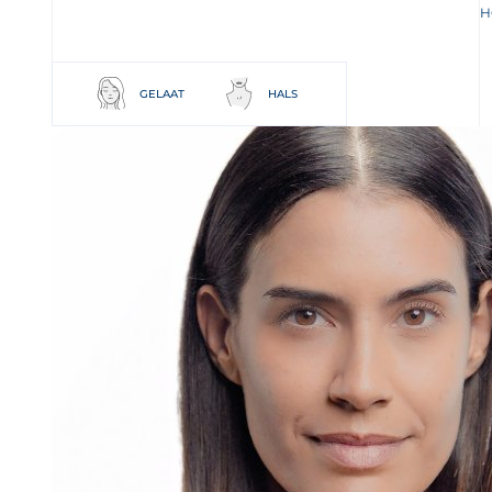
H
GELAAT
HALS