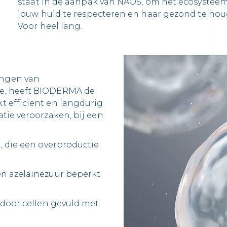
staat in de aanpak van NAOS, om het ecosystee
jouw huid te respecteren en haar gezond te hou
Voor heel lang.
ingen van
ie, heeft BIODERMA de
 efficiënt en langdurig
tie veroorzaken, bij een
, die een overproductie
en azelaïnezuur beperkt
 door cellen gevuld met