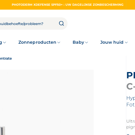
PHOTODERM XDEFENSE SPF50+ : UW DAGELIJKSE ZONBESCHERMING
g
Zonneproducten
Baby
Jouw huid
ntrate
C
Hyp
Fot
Ultr
pig