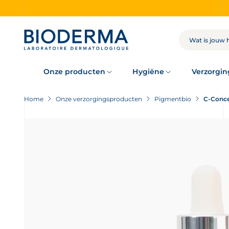
Skip
to
main
content
ZOEKOPDRACHT
Onze producten
Hygiëne
Verzorgin
Home
Onze verzorgingsproducten
Pigmentbio
C-Conce