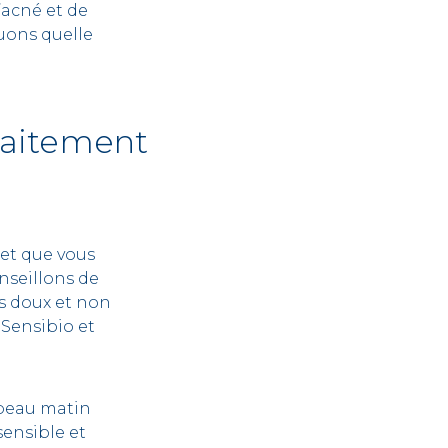
’acné et de
uons quelle
raitement
 et que vous
nseillons de
s doux et non
 Sensibio et
e peau matin
 sensible et