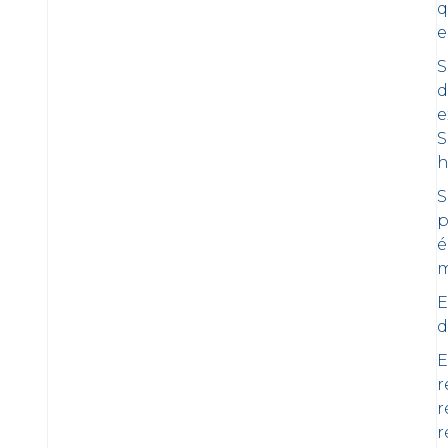
q
e
S
d
e
S
h
S
p
é
m
E
d
E
r
r
r