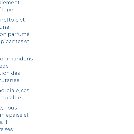
également
étape.
 nettoie et
 une
 Non parfumé,
ipidantes et
 recommandons
sède
tion des
cutanée.
ordiale, ces
 durable.
é, nous
in apaise et
 Il
e ses