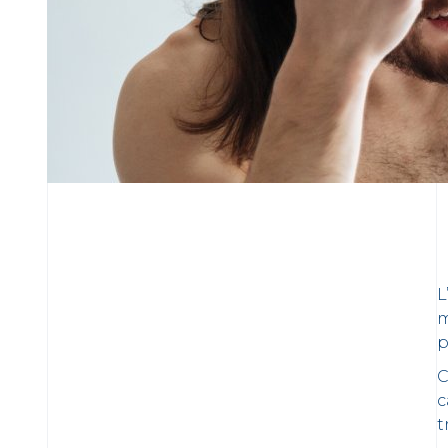
L
m
p
C
c
t