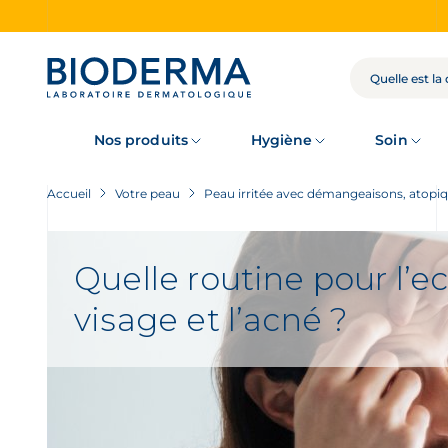
Skip
to
main
content
RECHERCHE
Nos produits
Hygiène
Soin
Accueil
Votre peau
Peau irritée avec démangeaisons, atopi
Quelle routine pour l’
visage et l’acné ?