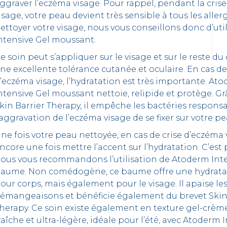
ggraver l’eczéma visage. Pour rappel, pendant la cris
isage, votre peau devient très sensible à tous les alle
ettoyer votre visage, nous vous conseillons donc d’ut
ntensive Gel moussant.
e soin peut s’appliquer sur le visage et sur le reste du c
ne excellente tolérance cutanée et oculaire. En cas de
’eczéma visage, l’hydratation est très importante. At
ntensive Gel moussant nettoie, relipide et protège. Gr
kin Barrier Therapy, il empêche les bactéries respons
’aggravation de l’eczéma visage de se fixer sur votre pe
ne fois votre peau nettoyée, en cas de crise d’eczéma v
ncore une fois mettre l’accent sur l’hydratation. C’est
ous vous recommandons l’utilisation de Atoderm Int
aume. Non comédogène, ce baume offre une hydrata
our corps, mais également pour le visage. Il apaise le
émangeaisons et bénéficie également du brevet Skin
herapy. Ce soin existe également en texture gel-crème
raîche et ultra-légère, idéale pour l’été, avec Atoderm 