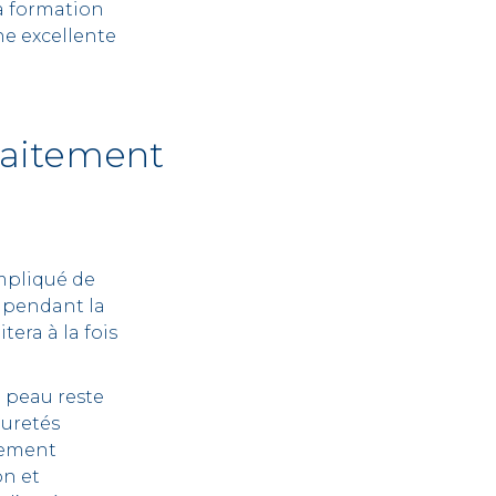
a formation
ne excellente
raitement
ompliqué de
é pendant la
tera à la fois
e peau reste
puretés
lement
on et