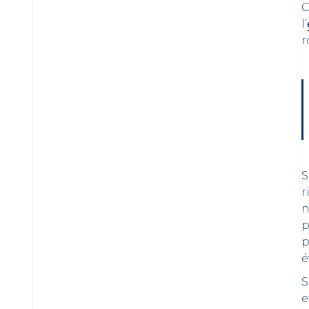
C
l’
r
S
r
n
p
p
é
S
e