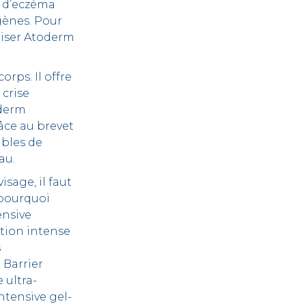
e d’eczéma
rgènes. Pour
iliser Atoderm
orps. Il offre
 crise
oderm
âce au brevet
ables de
au.
isage, il faut
 pourquoi
ensive
tion intense
s
 Barrier
 ultra-
Intensive gel-