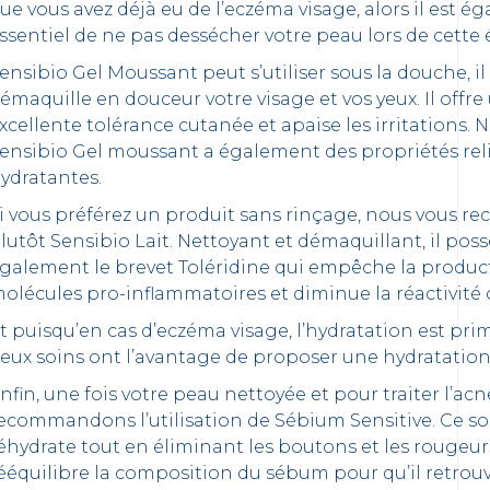
ue vous avez déjà eu de l’eczéma visage, alors il est 
ssentiel de ne pas dessécher votre peau lors de cette 
ensibio Gel Moussant peut s’utiliser sous la douche, il
émaquille en douceur votre visage et vos yeux. Il offre
xcellente tolérance cutanée et apaise les irritations.
ensibio Gel moussant a également des propriétés rel
ydratante
s
.
i vous préférez un produit sans rinçage, nous vous
lutôt Sensibio Lait. Nettoyant et démaquillant, il pos
galement le brevet Toléridine qui empêche la produc
olécules pro-inflammatoires et diminue la réactivité 
t puisqu’en cas d’eczéma visage, l’hydratation est prim
eux soins ont l’avantage de proposer une hydratation
nfin, une fois votre peau nettoyée et pour traiter l’acn
ecommandons l’utilisation de Sébium Sensitive. Ce so
éhydrate tout en éliminant les boutons et les rougeurs.
ééquilibre la composition du sébum pour qu’il retrouv