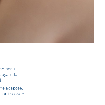
une peau
s ayant la
é.
ine adaptée,
é sont souvent