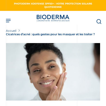
Skip
PHOTODERM XDEFENSE SPF50+ : VOTRE PROTECTION SOLAIRE
to
QUOTIDIENNE
main
content
Accueil
Cicatrices d’acné : quels gestes pour les masquer et les traiter ?