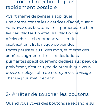
1 - Limiter l’infection le plus
rapidement possible
Avant même de penser à appliquer
oir les newsletters
, des informations sur les
une
crème contre les cicatrices d’acné
, quand
elles et nouveautés produits par
vous avez des boutons, il est primordial de bien
les désinfecter. En effet, si l’infection se
déclenche, le phénomène va ralentir la
ion sur la protection de vos données
elles, consultez notre
cicatrisation… Et le risque de voir des
ction des données personnelles
traces persister au fil des mois, et même des
années, augmente. Il existe des lotions
purifiantes spécifiquement dédiées aux peaux à
problèmes, c’est ce type de produit que vous
devez employer afin de nettoyer votre visage
chaque jour, matin et soir.
2- Arrêter de toucher les boutons
Quand vous voyez des boutons se répandre sur