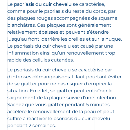
Le
psoriasis du cuir chevelu
se caractérise,
comme pour le psoriasis du reste du corps, par
des plaques rouges accompagnées de squame
oir les newsletters
blanchâtres. Ces plaques sont généralement
, des informations sur les
relativement épaisses et peuvent s’étendre
elles et nouveautés produits par
jusqu’au front, derrière les oreilles et sur la nuque.
Le psoriasis du cuir chevelu est causé par une
ion sur la protection de vos données
elles, consultez notre
inflammation ainsi qu’un renouvellement trop
ction des données personnelles
rapide des cellules cutanées.
Le psoriasis du cuir chevelu se caractérise par
d’intenses démangeaisons. Il faut pourtant éviter
de se gratter pour ne pas risquer d’empirer la
situation. En effet, se gratter peut entraîner le
saignement de la plaque suivie d’une infection…
Sachez que vous gratter pendant 5 minutes
accélère le renouvellement de la peau et peut
suffire à réactiver le psoriasis du cuir chevelu
pendant 2 semaines.