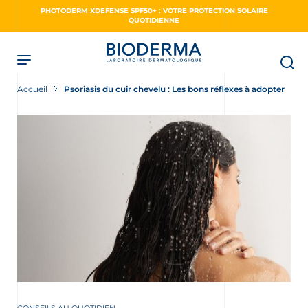
Skip
PHOTODERM XDEFENSE SPF50+ : VOTRE PROTECTION SOLAIRE
to
QUOTIDIENNE
main
content
Accueil
Psoriasis du cuir chevelu : Les bons réflexes à adopter