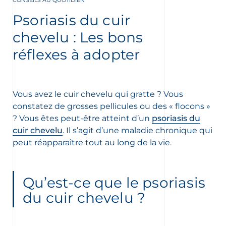
CONSEILS AU QUOTIDIEN
Psoriasis du cuir
ment
chevelu : Les bons
réflexes à adopter
Vous avez le cuir chevelu qui gratte ? Vous
constatez de grosses pellicules ou des « flocons »
? Vous êtes peut-être atteint d’un
psoriasis du
cuir chevelu
. Il s’agit d’une maladie chronique qui
peut réapparaître tout au long de la vie.
 OUR NEWSLETTER
FR
NL
wsletter
Qu’est-ce que le psoriasis
du cuir chevelu ?