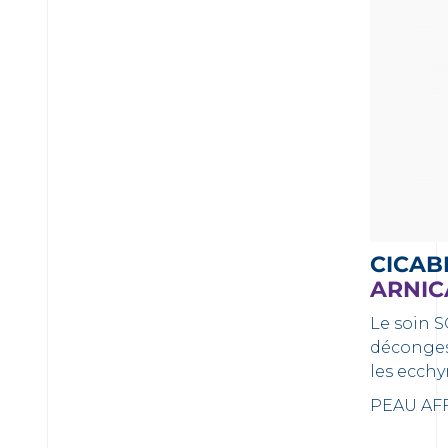
CICAB
ARNIC
Le soin S
déconges
les ecch
PEAU AFF