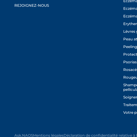
Eczema
REJOIGNEZ-NOUS
Eczéma
Eczéma
Erythem
Lèvres 
Peau a
Peeling
Protect
Psorias
Rosacé
Rougeu
Shampo
pellicul
Soigner
Traitem
Votre 
Ask.NAOS
Mentions légales
Déclaration de confidentialité relative 