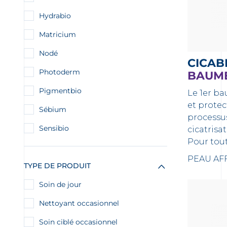
Hydrabio
Matricium
Nodé
CICAB
Photoderm
BAUME
Pigmentbio
Le 1er b
et protec
Sébium
processu
Sensibio
cicatrisa
Pour tout
PEAU AFF
TYPE DE PRODUIT
Soin de jour
Nettoyant occasionnel
Soin ciblé occasionnel