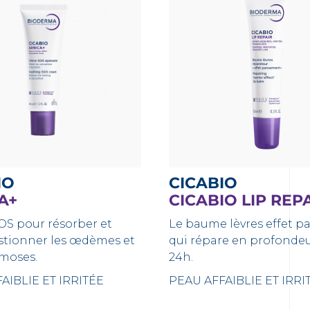
IO
CICABIO
A+
CICABIO LIP REP
OS pour résorber et
Le baume lèvres effet 
tionner les œdèmes et
qui répare en profondeu
ymoses.
24h.
AIBLIE ET IRRITÉE
PEAU AFFAIBLIE ET IRRI