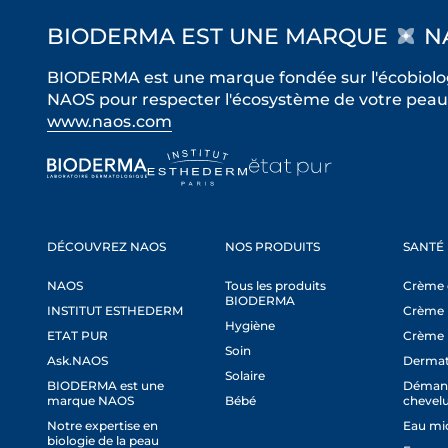
BIODERMA EST UNE MARQUE
N
BIODERMA est une marque fondée sur l'écobiolog
NAOS pour respecter l'écosystème de votre peau 
www.naos.com
DÉCOUVREZ NAOS
NOS PRODUITS
SANTÉ
NAOS
Tous les produits
Crème c
BIODERMA
INSTITUT ESTHEDERM
Crème 
Hygiène
ETAT PUR
Crème 
Soin
Ask.NAOS
Dermat
Solaire
BIODERMA est une
Démang
marque NAOS
Bébé
chevel
Notre expertise en
Eau mic
biologie de la peau