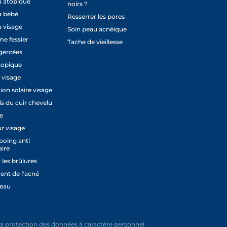
 atopique
noirs ?
 bébé
Resserrer les pores
 visage
Soin peau acnéique
e fessier
Tache de vieillesse
gercées
topique
 visage
ion solaire visage
is du cuir chevelu
e
r visage
oing anti
aire
 les brûlures
ent de l'acné
peau
à la protection des données à caractère personnel