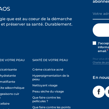
abonner
AOS
ie que est au coeur de la démarche
et préserver sa santé. Durablement.
J’accep
informa
email.
Pour plus d’i
 DE VOTRE PEAU
SANTÉ DE VOTRE PEAU
Charte de pr
icatrisante
Crème cicatrice acné
hydratante
Hyperpigmentation de la
En nous
peau
matifiante
Nettoyant visage
ite séborrhéique
Peau sèche du visage
eaisons cuir
u
Que faire contre les
pellicules ?
ellaire
Que faire contre les points