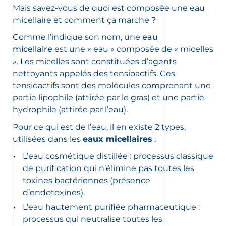
Mais savez-vous de quoi est composée une eau
micellaire et comment ça marche ?
oir les newsletters
Comme l’indique son nom, une
eau
, des informations sur les
micellaire
est une « eau » composée de « micelles
elles et nouveautés produits par
». Les micelles sont constituées d’agents
nettoyants appelés des tensioactifs. Ces
ion sur la protection de vos données
tensioactifs sont des molécules comprenant une
elles, consultez notre
partie lipophile (attirée par le gras) et une partie
ction des données personnelles
hydrophile (attirée par l’eau).
Pour ce qui est de l’eau, il en existe 2 types,
utilisées dans les
eaux micellaires
:
L’eau cosmétique distillée : processus classique
de purification qui n’élimine pas toutes les
toxines bactériennes (présence
d’endotoxines).
L’eau hautement purifiée pharmaceutique :
processus qui neutralise toutes les