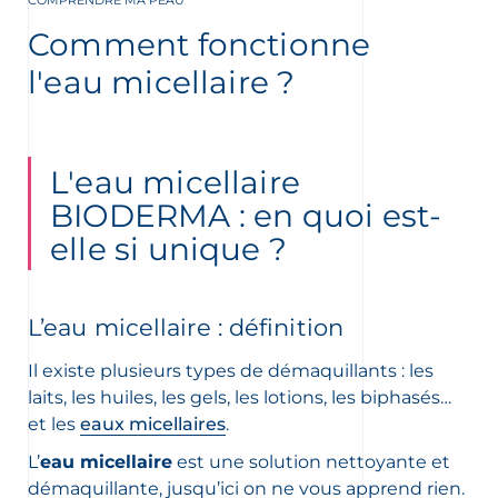
COMPRENDRE MA PEAU
Comment fonctionne
ment
l'eau micellaire ?
L'eau micellaire
BIODERMA : en quoi est-
elle si unique ?
L’eau micellaire : définition
 OUR NEWSLETTER
Il existe plusieurs types de démaquillants : les
FR
NL
wsletter
laits, les huiles, les gels, les lotions, les biphasés…
et les
eaux micellaires
.
L’
eau micellaire
est une solution nettoyante et
démaquillante, jusqu’ici on ne vous apprend rien.