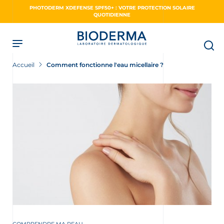
Skip
PHOTODERM XDEFENSE SPF50+ : VOTRE PROTECTION SOLAIRE
to
QUOTIDIENNE
main
content
Accueil
Comment fonctionne l'eau micellaire ?