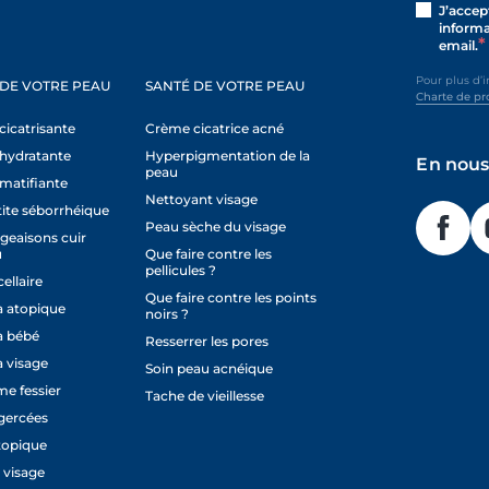
J’accep
informa
email.
Pour plus d’
 DE VOTRE PEAU
SANTÉ DE VOTRE PEAU
Charte de pr
icatrisante
Crème cicatrice acné
hydratante
Hyperpigmentation de la
En nous
peau
matifiante
Nettoyant visage
ite séborrhéique
Peau sèche du visage
eaisons cuir
u
Que faire contre les
pellicules ?
ellaire
Que faire contre les points
 atopique
noirs ?
 bébé
Resserrer les pores
 visage
Soin peau acnéique
e fessier
Tache de vieillesse
gercées
topique
 visage