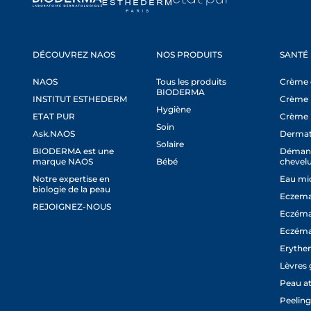
DÉCOUVREZ NAOS
NOS PRODUITS
SANTÉ
NAOS
Tous les produits
Crème c
BIODERMA
INSTITUT ESTHEDERM
Crème 
Hygiène
ETAT PUR
Crème 
Soin
Ask.NAOS
Dermat
Solaire
BIODERMA est une
Démang
marque NAOS
Bébé
chevel
Notre expertise en
Eau mic
biologie de la peau
Eczema
REJOIGNEZ-NOUS
Eczéma
Eczéma
Erythem
Lèvres 
Peau a
Peeling