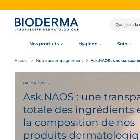
Skip
to
main
content
RECHERCHE
Nos produits
Hygiène
Soin
Accueil
Notre accompagnement
Ask.NAOS : une transparen
DAILY ADVICES
Ask.NAOS : une transp
totale des ingrédients 
la composition de nos
produits dermatologi