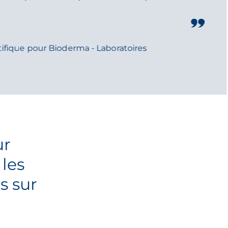
ifique pour Bioderma - Laboratoires
ur
 les
s sur