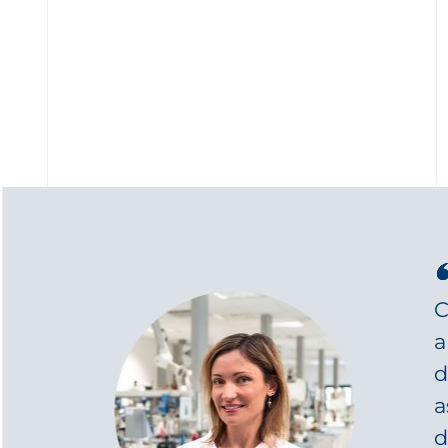
C
a
d
a
d