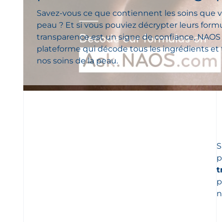
Savez-vous ce que contiennent les soins que v
peau ? Et si vous pouviez décrypter leurs formu
transparence est un signe de confiance, NAOS 
plateforme qui décode tous les ingrédients et 
nos soins de la peau.
S
p
t
p
n