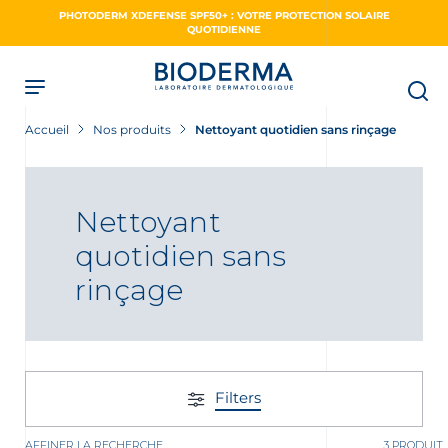
Skip
PHOTODERM XDEFENSE SPF50+ : VOTRE PROTECTION SOLAIRE
to
QUOTIDIENNE
main
content
Accueil
Nos produits
Nettoyant quotidien sans rinçage
Nettoyant
quotidien sans
rinçage
Filters
AFFINER LA RECHERCHE
3 PRODUIT