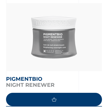
ment
 OUR NEWSLETTER
PIGMENTBIO
FR
NL
sletter
NIGHT RENEWER