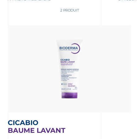
2 PRODUIT
ment
 OUR NEWSLETTER
FR
NL
sletter
CICABIO
BAUME LAVANT