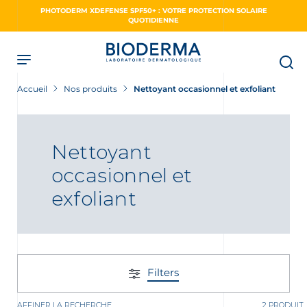
Skip
PHOTODERM XDEFENSE SPF50+ : VOTRE PROTECTION SOLAIRE
to
QUOTIDIENNE
main
content
Accueil
Nos produits
Nettoyant occasionnel et exfoliant
Nettoyant
occasionnel et
exfoliant
Filters
AFFINER LA RECHERCHE
2 PRODUIT