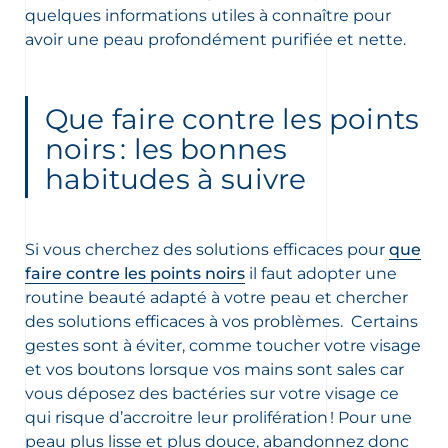
quelques informations utiles à connaître pour
avoir une peau profondément purifiée et nette.
oir les newsletters
, des informations sur les
Que faire contre les points
elles et nouveautés produits par
noirs : les bonnes
ion sur la protection de vos données
habitudes à suivre
elles, consultez notre
ction des données personnelles
Si vous cherchez des solutions efficaces pour
que
faire contre les points noirs
il faut adopter une
routine beauté adapté à votre peau et chercher
des solutions efficaces à vos problèmes. Certains
gestes sont à éviter, comme toucher votre visage
et vos boutons lorsque vos mains sont sales car
vous déposez des bactéries sur votre visage ce
qui risque d’accroitre leur prolifération ! Pour une
peau plus lisse et plus douce, abandonnez donc