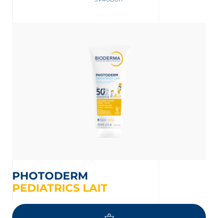
ment
 OUR NEWSLETTER
FR
NL
sletter
PHOTODERM
PEDIATRICS LAIT