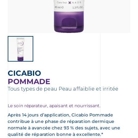
ment
CICABIO
POMMADE
Tous types de peau
Peau affaiblie et irritée
 OUR NEWSLETTER
FR
NL
Le soin réparateur, apaisant et nourrissant.
sletter
Après 14 jours d’application, Cicabio Pommade
contribue à une phase de réparation dermique
normale à avancée chez 93 % des sujets, avec une
qualité de réparation bonne à excellente.*