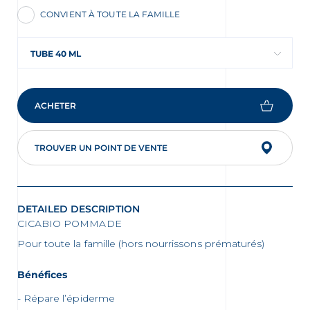
CONVIENT À TOUTE LA FAMILLE
oir les newsletters
TUBE 40 ML
e, des informations sur les
elles et nouveautés produits par
ACHETER
 la protection de vos données personnelles,
e protection des données personnelles
TROUVER UN POINT DE VENTE
DETAILED DESCRIPTION
CICABIO POMMADE
Pour toute la famille (hors nourrissons prématurés)
Bénéfices
Répare l’épiderme