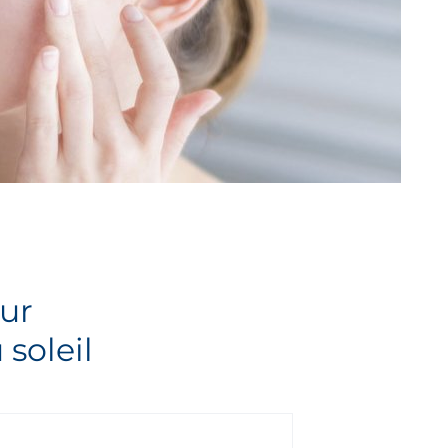
ur
 soleil