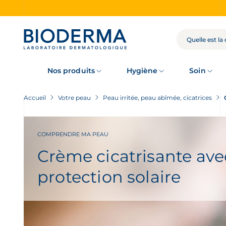
Skip
to
main
content
RECHERCHE
Nos produits
Hygiène
Soin
Accueil
Votre peau
Peau irritée, peau abîmée, cicatrices
COMPRENDRE MA PEAU
Crème cicatrisante ave
protection solaire