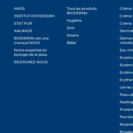
NAOS
Tous les produits
Crème c
BIODERMA
INSTITUT ESTHEDERM
Crème 
Hygiène
ETAT PUR
Crème 
Soin
Ask.NAOS
Dermat
Solaire
BIODERMA est une
Démang
marque NAOS
Bébé
chevel
Notre expertise en
Eau mic
biologie de la peau
Eczema
REJOIGNEZ-NOUS
Eczéma
Eczéma
Erythem
Lèvres 
Peau a
Peeling
Protect
Psorias
Rosacé
Rougeu