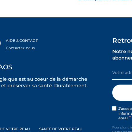
Retro
AIDE & CONTACT
Contactez-nous
Notre n
abonner
AOS
ie que est au coeur de la démarche
et préserver sa santé. Durablement.
J’accep
informa
email.
Pour plus d’
 DE VOTRE PEAU
SANTÉ DE VOTRE PEAU
Charte de pr