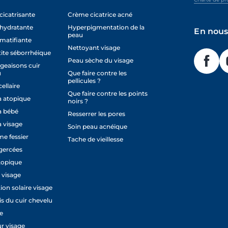
icatrisante
Crème cicatrice acné
hydratante
Hyperpigmentation de la
En nous
peau
matifiante
Nettoyant visage
ite séborrhéique
Peau sèche du visage
eaisons cuir
u
Que faire contre les
pellicules ?
ellaire
Que faire contre les points
 atopique
noirs ?
 bébé
Resserrer les pores
 visage
Soin peau acnéique
e fessier
Tache de vieillesse
gercées
topique
 visage
ion solaire visage
is du cuir chevelu
e
r visage