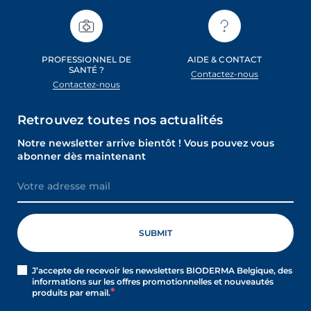
oir les newsletters
PROFESSIONNEL DE
AIDE & CONTACT
, des informations sur les
SANTÉ ?
Contactez-nous
elles et nouveautés produits par
Contactez-nous
ion sur la protection de vos données
Retrouvez toutes nos actualités
elles, consultez notre
ction des données personnelles
Notre newsletter arrive bientôt ! Vous pouvez vous
abonner dès maintenant
J’accepte de recevoir les newsletters BIODERMA Belgique, des
informations sur les offres promotionnelles et nouveautés
produits par email.