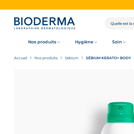
Skip
to
main
content
RECHERCHE
Nos produits
Hygiène
Soin
Accueil
Nos produits
Sébium
SÉBIUM KERATO+ BODY