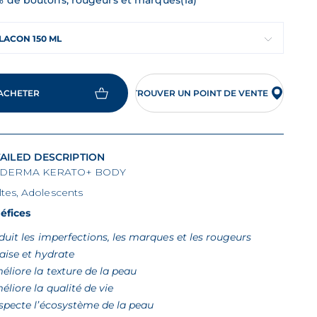
% de boutons, rougeurs et marques(1a)
LACON 150 ML
ACHETER
TROUVER UN POINT DE VENTE
AILED DESCRIPTION
ODERMA KERATO+ BODY
ltes, Adolescents
éfices
duit les imperfections, les marques et les rougeurs
aise et hydrate
éliore la texture de la peau
éliore la qualité de vie
specte l’écosystème de la peau