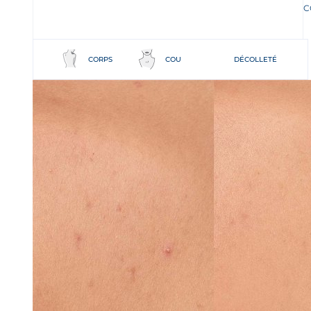
C
CORPS
COU
DÉCOLLETÉ