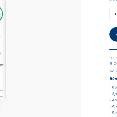
-70
F
DET
BI
Adu
Bén
Ré
Ap
Am
Am
Re