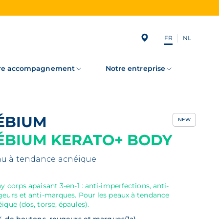
FR
NL
Subscribing
to
our
newsletter
re accompagnement
Notre entreprise
SÉBIUM
NEW
ÉBIUM KERATO+ BODY
u à tendance acnéique
y corps apaisant 3-en-1 : anti-imperfections, anti-
geurs et anti-marques. Pour les peaux à tendance
ique (dos, torse, épaules).