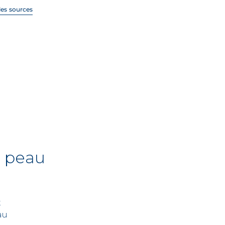
 les sources
e peau
t
au